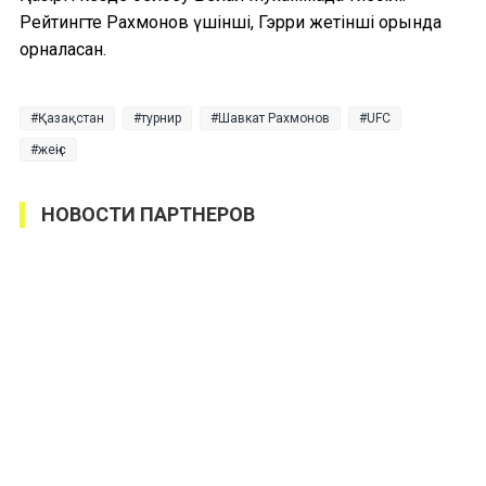
Рейтингте Рахмонов үшінші, Гэрри жетінші орында
орналасқан.
Қазақстан
турнир
Шавкат Рахмонов
UFC
жеңіс
НОВОСТИ ПАРТНЕРОВ