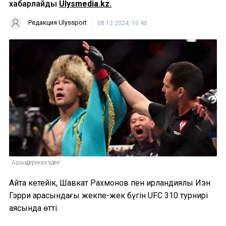
хабарлайды
Ulysmedia.kz.
Редакция Ulyssport
08.12.2024, 10:40
Ашық дереккөзден
Айта кетейік, Шавкат Рахмонов пен ирландиялық Иэн
Гэрри арасындағы жекпе-жек бүгін UFC 310 турнирі
аясында өтті.