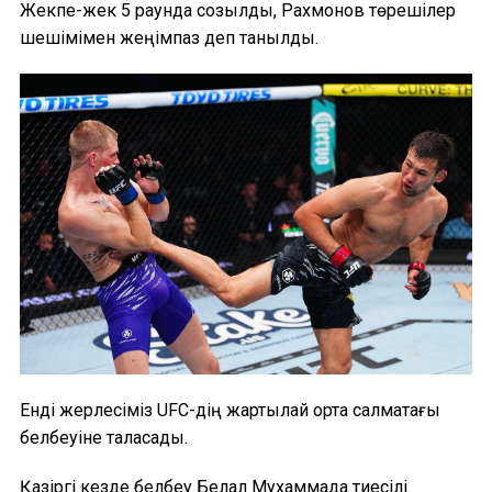
Жекпе-жек 5 раундқа созылды, Рахмонов төрешілер
шешімімен жеңімпаз деп танылды.
Енді жерлесіміз UFC-дің жартылай орта салмақтағы
белбеуіне таласады.
Қазіргі кезде белбеу Белал Мухаммадқа тиесілі.