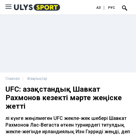
ҚАЗ
РУС
Главная
Жаңалықтар
UFC: Қазақстандық Шавкат
Рахмонов кезекті мәрте жеңіске
жетті
Әлі күнге жеңілмеген UFC жекпе-жек шебері Шавкат
Рахмонов Лас-Вегаста өткен турнирдегі титулдық
жекпе-жегінде ирландиялық Иэн Гэрриді жеңді, деп