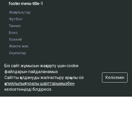
footer.menu-title-1
Жаңалықтар
Футбол
Теннис
Бокс
Хоккей
Жекпе жек
Оқиғалар
Олимпиада
Біз сайт жұмысын жақсарту үшін cookie
файлдарын пайдаланамыз.
footer.menu-title-2
Келісемін
Сайтты қолдануды жалғастыру арқылы сіз
құпиялылық туралы шарттарымызбен
О проекте
келісетініңізді білдіресіз.
Правила сайта
Реклама на сайте
Контакты
footer.menu-title-3