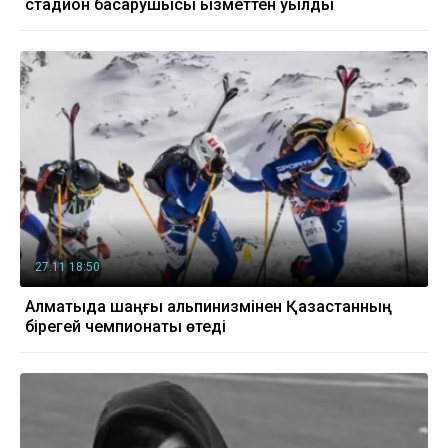
стадион басқарушысы қызметтен қуылды
27.11 18:50
Алматыда шаңғы альпинизмінен Қазақстанның
бірегей чемпионаты өтеді