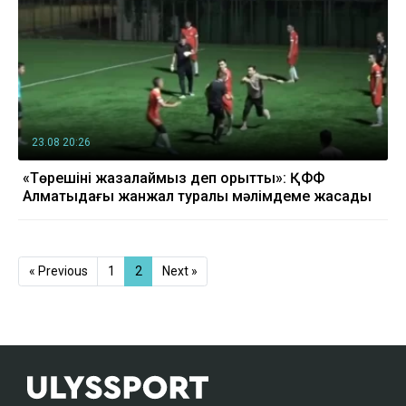
23.08 20:26
«Төрешіні жазалаймыз деп қорқытты»: ҚФФ
Алматыдағы жанжал туралы мәлімдеме жасады
« Previous
1
2
Next »