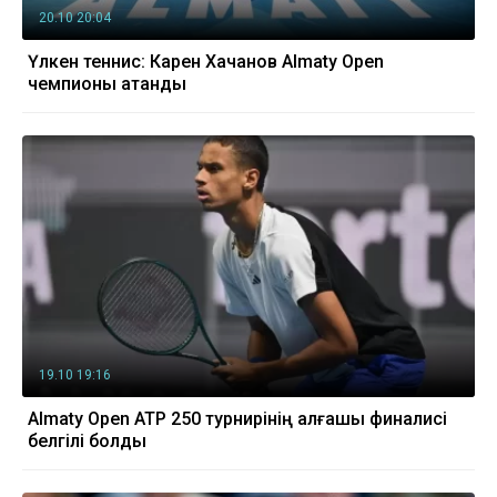
20.10 20:04
Үлкен теннис: Карен Хачанов Almaty Open
чемпионы атанды
19.10 19:16
Almaty Open ATP 250 турнирінің алғашқы финалисі
белгілі болды