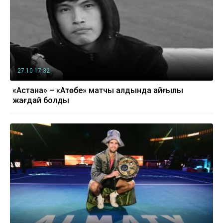
27.10 17:32
«Астана» – «Ақтөбе» матчы алдында қайғылы
жағдай болды