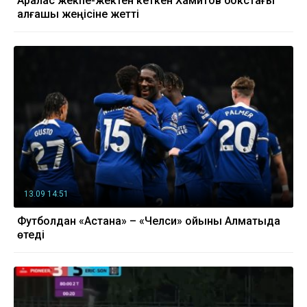
Аралас жекпе-жектен кеткен Хамитов бокстағы
алғашқы жеңісіне жетті
13.09 14:51
Футболдан «Астана» – «Челси» ойыны Алматыда
өтеді