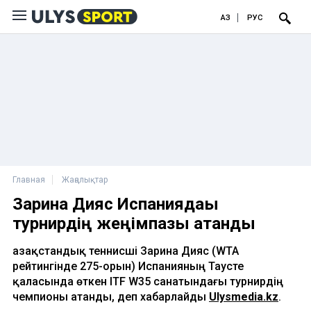
ҚАЗ
РУС
Главная
Жаңалықтар
Зарина Дияс Испаниядағы
турнирдің жеңімпазы атанды
Қазақстандық теннисші Зарина Дияс (WTA
рейтингінде 275-орын) Испанияның Таусте
қаласында өткен ITF W35 санатындағы турнирдің
чемпионы атанды, деп хабарлайды
Ulysmedia.kz
.