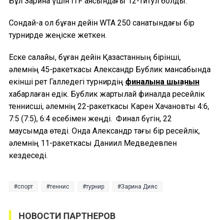
Бұл Зарина үшін ITF аясындағы 12-титул болды.
Сондай-ақ ол бұған дейін WTA 250 санатындағы бір
турнирде жеңіске жеткен.
Еске салайық, бұған дейін Қазақстанның бірінші,
әлемнің 45-ракеткасы Александр Бублик мансабында
екінші рет Галледегі турнирдің
финалына шыққанын
хабарлаған едік. Бублик жартылай финалда ресейлік
теннисші, әлемнің 22-ракеткасы Карен Хачановты 4:6,
7:5 (7:5), 6:4 есебімен жеңді. Финал бүгін, 22
маусымда өтеді. Онда Александр тағы бір ресейлік,
әлемнің 11-ракеткасы Даниил Медведевпен
кездеседі.
спорт
теннис
турнир
Зарина Дияс
НОВОСТИ ПАРТНЕРОВ