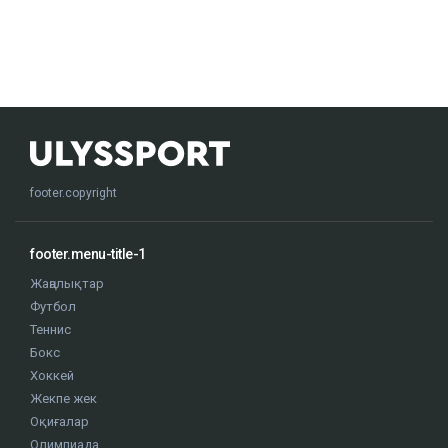
footer.copyright
footer.menu-title-1
Жаңалықтар
Футбол
Теннис
Бокс
Хоккей
Жекпе жек
Оқиғалар
Олимпиада