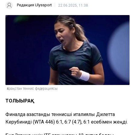
Редакция Ulyssport
22.06.2025, 11:38
Қазақстан теннис федерациясы
ТОЛЫҒЫРАҚ
Финалда қазақстандық теннисші италиялық Дилетта
Керубиниді (WTA 446) 6:1, 6:7 (4:7), 6:1 есебімен жеңді.