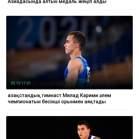
Азиадасында алтын медаль жеңіп алды
25.10 17:01
Қазақстандық гимнаст Милад Карими әлем
чемпионатын бесінші орынмен аяқтады