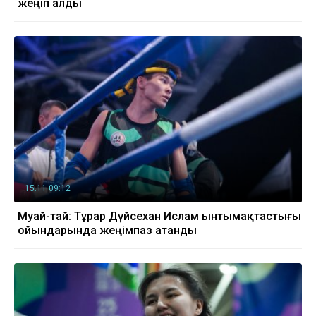
жеңіп алды
15.11 09:12
Муай-тай: Тұрар Дүйсехан Ислам ынтымақтастығы
ойындарында жеңімпаз атанды