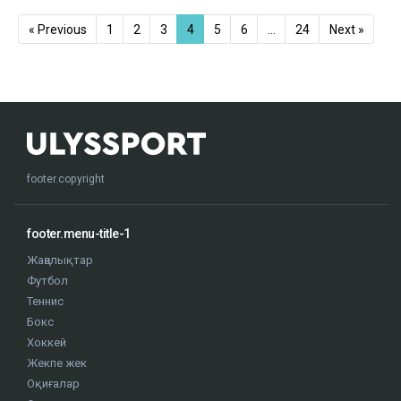
« Previous
1
2
3
4
5
6
…
24
Next »
footer.copyright
footer.menu-title-1
Жаңалықтар
Футбол
Теннис
Бокс
Хоккей
Жекпе жек
Оқиғалар