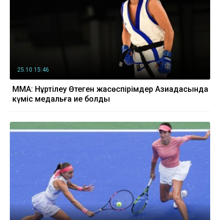
25.10 15:46
MMA: Нұртілеу Өтеген жасөспірімдер Азиадасында
күміс медальға ие болды