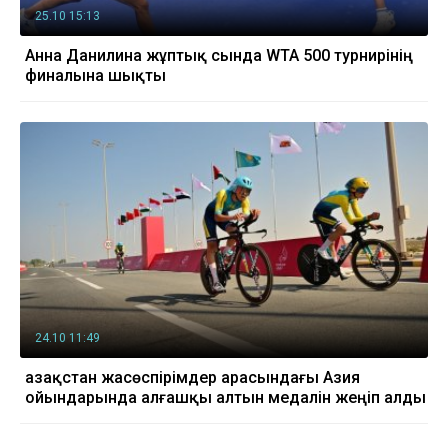
25.10 15:13
Анна Данилина жұптық сында WTA 500 турнирінің
финалына шықты
24.10 11:49
Қазақстан жасөспірімдер арасындағы Азия
ойындарында алғашқы алтын медалін жеңіп алды