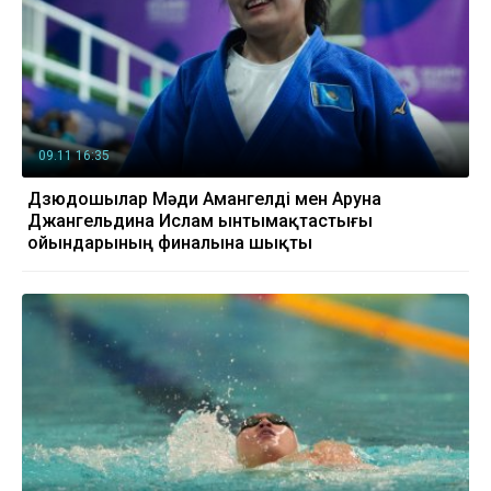
09.11 16:35
Дзюдошылар Мәди Амангелді мен Аруна
Джангельдина Ислам ынтымақтастығы
ойындарының финалына шықты