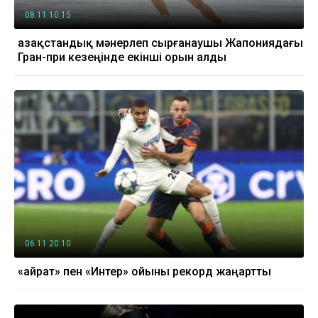
08.11 10:15
Қазақстандық мәнерлеп сырғанаушы Жапониядағы
Гран-при кезеңінде екінші орын алды
06.11 20:10
«Қайрат» пен «Интер» ойыны рекорд жаңартты