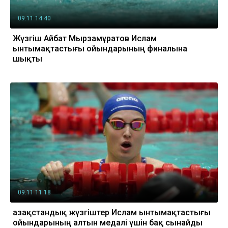
09.11 14:40
Жүзгіш Айбат Мырзамұратов Ислам
ынтымақтастығы ойындарының финалына
шықты
09.11 11:18
Қазақстандық жүзгіштер Ислам ынтымақтастығы
ойындарының алтын медалі үшін бақ сынайды