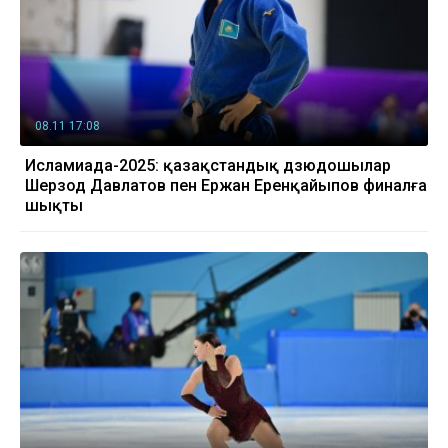
08.11 17:08
Исламиада-2025: қазақстандық дзюдошылар
Шерзод Давлатов пен Ержан Еренқайыпов финалға
шықты