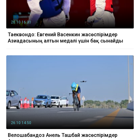
26.10 16:31
Таеквондо: Евгений Васенкин жасөспірімдер
Азиадасының алтын медалі үшін бақ сынайды
26.10 14:50
Велошабандоз Анель Ташбай жасөспірімдер