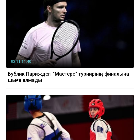
02.11 11:40
Бублик Париждегі "Мастерс" турнирінің финалына
шыға алмады